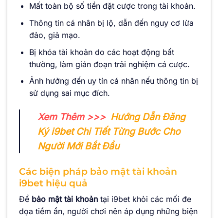
Mất toàn bộ số tiền đặt cược trong tài khoản.
Thông tin cá nhân bị lộ, dẫn đến nguy cơ lừa
đảo, giả mạo.
Bị khóa tài khoản do các hoạt động bất
thường, làm gián đoạn trải nghiệm cá cược.
Ảnh hưởng đến uy tín cá nhân nếu thông tin bị
sử dụng sai mục đích.
Xem Thêm >>>
Hướng Dẫn Đăng
Ký
i9bet
Chi Tiết Từng Bước Cho
Người Mới Bắt Đầu
Các biện pháp bảo mật tài khoản
i9bet hiệu quả
Để
bảo mật tài khoản
tại i9bet khỏi các mối đe
dọa tiềm ẩn, người chơi nên áp dụng những biện