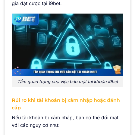
gia đặt cược tại i9bet.
Tầm quan trọng của việc bảo mật tài khoản
i9bet
Rủi ro khi tài khoản bị xâm nhập hoặc đánh
cắp
Nếu tài khoản bị xâm nhập, bạn có thể đối mặt
với các nguy cơ như: