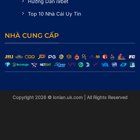
Hướng Dẫn i9bet
Top 10 Nhà Cái Uy Tín
NHÀ CUNG CẤP
Copyright 2026 ©
ionian.uk.com
| All Rights Reserved