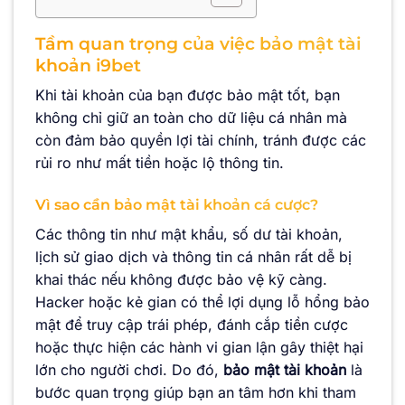
Tầm quan trọng của việc bảo mật tài
khoản i9bet
Khi tài khoản của bạn được bảo mật tốt, bạn
không chỉ giữ an toàn cho dữ liệu cá nhân mà
còn đảm bảo quyền lợi tài chính, tránh được các
rủi ro như mất tiền hoặc lộ thông tin.
Vì sao cần bảo mật tài khoản cá cược?
Các thông tin như mật khẩu, số dư tài khoản,
lịch sử giao dịch và thông tin cá nhân rất dễ bị
khai thác nếu không được bảo vệ kỹ càng.
Hacker hoặc kẻ gian có thể lợi dụng lỗ hổng bảo
mật để truy cập trái phép, đánh cắp tiền cược
hoặc thực hiện các hành vi gian lận gây thiệt hại
lớn cho người chơi. Do đó,
bảo mật tài khoản
là
bước quan trọng giúp bạn an tâm hơn khi tham