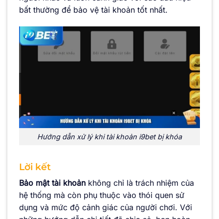
bất thường để bảo vệ tài khoản tốt nhất.
Hướng dẫn xử lý khi tài khoản
i9bet
bị khóa
Lời kết
Bảo mật tài khoản
không chỉ là trách nhiệm của
hệ thống mà còn phụ thuộc vào thói quen sử
dụng và mức độ cảnh giác của người chơi. Với