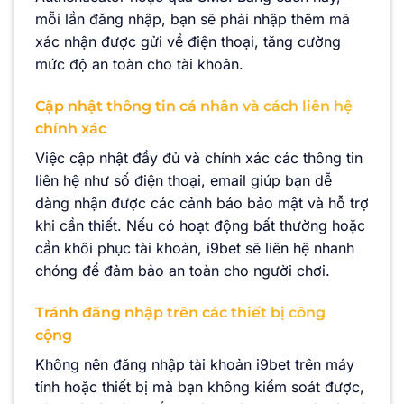
mỗi lần đăng nhập, bạn sẽ phải nhập thêm mã
xác nhận được gửi về điện thoại, tăng cường
mức độ an toàn cho tài khoản.
Cập nhật thông tin cá nhân và cách liên hệ
chính xác
Việc cập nhật đầy đủ và chính xác các thông tin
liên hệ như số điện thoại, email giúp bạn dễ
dàng nhận được các cảnh báo bảo mật và hỗ trợ
khi cần thiết. Nếu có hoạt động bất thường hoặc
cần khôi phục tài khoản, i9bet sẽ liên hệ nhanh
chóng để đảm bảo an toàn cho người chơi.
Tránh đăng nhập trên các thiết bị công
cộng
Không nên đăng nhập tài khoản i9bet trên máy
tính hoặc thiết bị mà bạn không kiểm soát được,