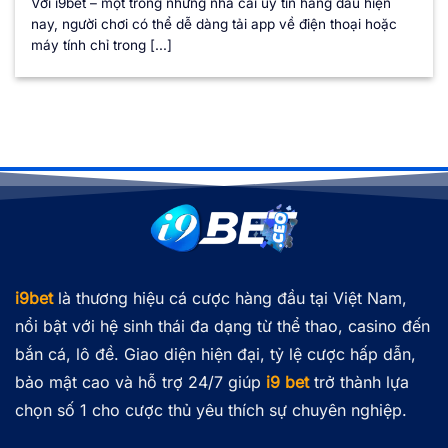
Với i9bet – một trong những nhà cái uy tín hàng đầu hiện
nay, người chơi có thể dễ dàng tải app về điện thoại hoặc
máy tính chỉ trong [...]
i9bet
là thương hiệu cá cược hàng đầu tại Việt Nam,
nổi bật với hệ sinh thái đa dạng từ thể thao, casino đến
bắn cá, lô đề. Giao diện hiện đại, tỷ lệ cược hấp dẫn,
bảo mật cao và hỗ trợ 24/7 giúp
i9 bet
trở thành lựa
chọn số 1 cho cược thủ yêu thích sự chuyên nghiệp.