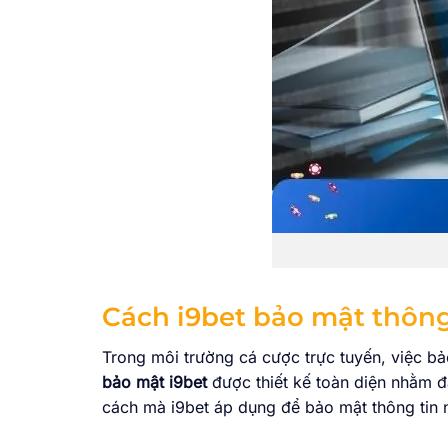
Cách i9bet bảo mật thông
Trong môi trường cá cược trực tuyến, việc bảo
bảo mật
i9bet
được thiết kế toàn diện nhằm đ
cách mà i9bet áp dụng để bảo mật thông tin 