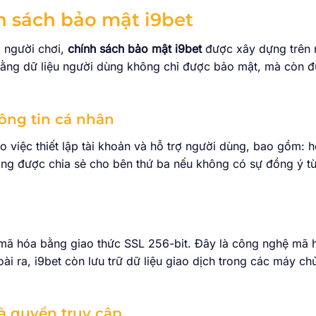
nh sách bảo mật i9bet
o người chơi,
chính sách bảo mật
i9bet
được xây dựng trên n
rằng dữ liệu người dùng không chỉ được bảo mật, mà còn 
ông tin cá nhân
ho việc thiết lập tài khoản và hỗ trợ người dùng, bao gồm: họ
ng được chia sẻ cho bên thứ ba nếu không có sự đồng ý từ 
c mã hóa bằng giao thức SSL 256-bit. Đây là công nghệ mã h
i ra, i9bet còn lưu trữ dữ liệu giao dịch trong các máy chủ 
à quyền truy cập