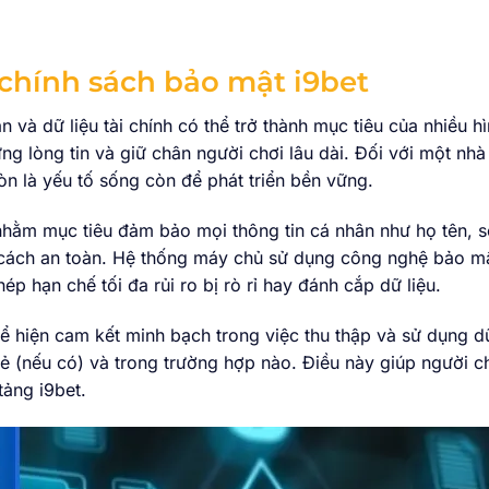
chính sách bảo mật i9bet
ân và dữ liệu tài chính có thể trở thành mục tiêu của nhiều
ng lòng tin và giữ chân người chơi lâu dài. Đối với một nhà 
òn là yếu tố sống còn để phát triển bền vững.
nhằm mục tiêu đảm bảo mọi thông tin cá nhân như họ tên, số
 cách an toàn. Hệ thống máy chủ sử dụng công nghệ bảo mậ
p hạn chế tối đa rủi ro bị rò rỉ hay đánh cắp dữ liệu.
ể hiện cam kết minh bạch trong việc thu thập và sử dụng dữ
sẻ (nếu có) và trong trường hợp nào. Điều này giúp người c
tảng i9bet.